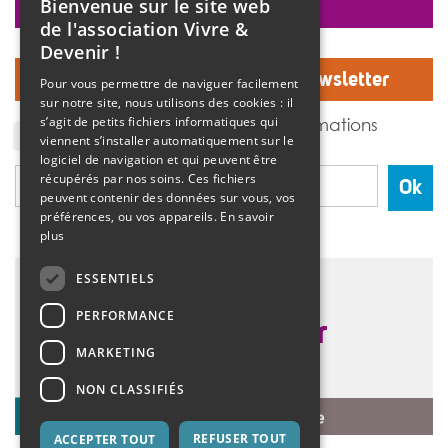
Bienvenue sur le site web
faire un don
de l'association Vivre &
Devenir !
Inscrivez-vous à notre Newsletter
Pour vous permettre de naviguer facilement
sur notre site, nous utilisons des cookies : il
J'accepte de recevoir des informations
s’agit de petits fichiers informatiques qui
de l'association Vivre et devenir.
viennent s’installer automatiquement sur le
logiciel de navigation et qui peuvent être
récupérés par nos soins. Ces fichiers
Ok
peuvent contenir des données sur vous, vos
préférences, ou vos appareils.
En savoir
plus
ESSENTIELS
PERFORMANCE
MARKETING
NON CLASSIFIÉS
REFUSER TOUT
ACCEPTER TOUT