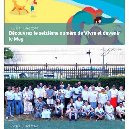
Mardi 21 juillet 2026
Découvrez le seizième numéro de Vivre et devenir
le Mag
Le numéro du mois de juillet 2026 de Vivre et devenir, Le
Mag, vient de paraître. Le dossier central se concentre
sur les vacances pour tous. Vivre et devenir a lancé un
plan d’action afin de rendre les vacances accessibles
[…]
>>
Lire la suite
Mardi 21 juillet 2026