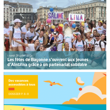
Mardi 28 juillet 2026
Les fêtes de Bayonne s’ouvrent aux jeunes
d’Aintzina grâce à un partenariat solidaire
Une organisation collective au service de l’inclusion
Depuis sept ans, l’association ouvre le premier jour des
fêtes de Bayonne à une structure accompagnant des
enfants ou des adolescents en situation de handicap
ou de fragilité. Cette année, le choix […]
>>
Lire la suite