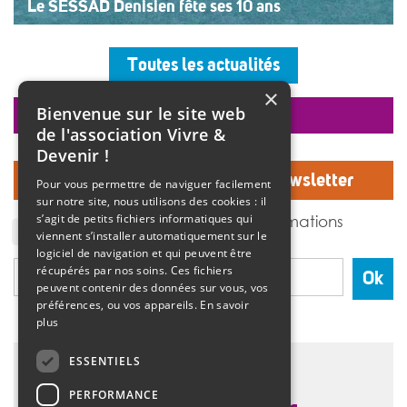
Le SESSAD Denisien fête ses 10 ans
Les professionnels, vêtus d’un T-shirt au logo « 10 ans »,
accueillaient les invités autour d’un buffet, dans une
Toutes les actualités
ambiance musicale live assurée par un groupe de
musiciens. Christine Manadi, directrice du SESSAD
×
depuis sa création, est revenue sur l’histoire […]
Bienvenue sur le site web
faire un don
>>
Lire la suite
de l'association Vivre &
Devenir !
Inscrivez-vous à notre Newsletter
Pour vous permettre de naviguer facilement
sur notre site, nous utilisons des cookies : il
J'accepte de recevoir des informations
s’agit de petits fichiers informatiques qui
de l'association Vivre et devenir.
viennent s’installer automatiquement sur le
logiciel de navigation et qui peuvent être
récupérés par nos soins. Ces fichiers
Ok
peuvent contenir des données sur vous, vos
préférences, ou vos appareils.
En savoir
plus
ESSENTIELS
PERFORMANCE