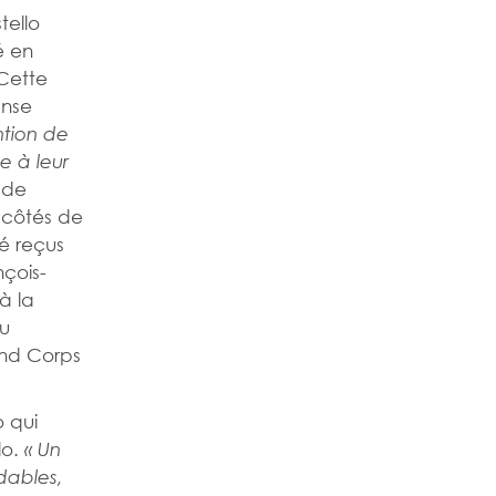
tello
é en
 Cette
anse
ntion de
e à leur
 de
 côtés de
té reçus
çois-
à la
au
and Corps
 qui
lo.
« Un
dables,