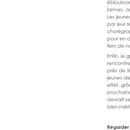
éblouissa
larmes. Je
Les jeune
par leur r
chorégraph
pour en ar
fiers de 
Enfin, le
rencontre
près de 5
jeunes de 
effet, gr
prochains
devrait s
bien méri
Regarder 