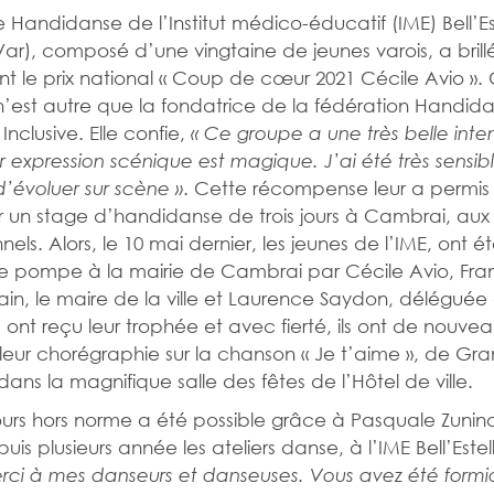
 Handidanse de l’Institut médico-éducatif (IME) Bell’Es
Var), composé d’une vingtaine de jeunes varois, a brill
t le prix national « Coup de cœur 2021 Cécile Avio ».
n’est autre que la fondatrice de la fédération Handid
nclusive. Elle confie,
« Ce groupe a une très belle inte
r expression scénique est magique. J’ai été très sensibl
. Cette récompense leur a permis
’évoluer sur scène »
 un stage d’handidanse de trois jours à Cambrai, aux
nels. Alors, le 10 mai dernier, les jeunes de l’IME, ont é
 pompe à la mairie de Cambrai par Cécile Avio, Fran
llain, le maire de la ville et Laurence Saydon, déléguée 
ls ont reçu leur trophée et avec fierté, ils ont de nouve
leur chorégraphie sur la chanson « Je t’aime », de Gr
ans la magnifique salle des fêtes de l’Hôtel de ville.
rs hors norme a été possible grâce à Pasquale Zunino
is plusieurs année les ateliers danse, à l’IME Bell’Estel
ci à mes danseurs et danseuses. Vous avez été formi