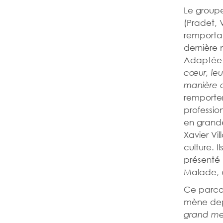
Le groupe
(Pradet, 
remportan
dernière 
Adaptée I
cœur, leu
manière d
remporter
profession
en grande
Xavier Vi
culture. I
présenté 
Malade, d
Ce parcou
mène depu
grand mer