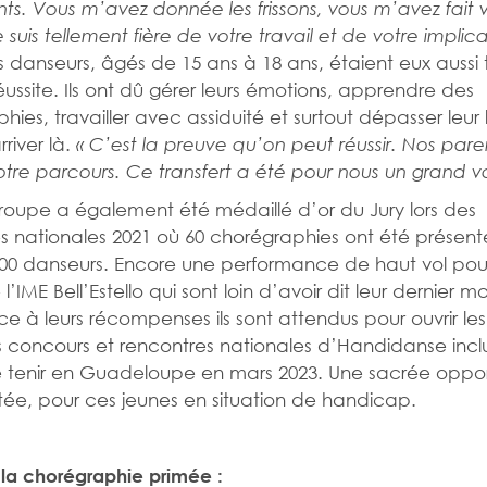
nts. Vous m’avez donnée les frissons, vous m’avez fait 
 suis tellement fière de votre travail et de votre implica
s danseurs, âgés de 15 ans à 18 ans, étaient eux aussi
éussite. Ils ont dû gérer leurs émotions, apprendre des
ies, travailler avec assiduité et surtout dépasser leur 
river là.
« C’est la preuve qu’on peut réussir. Nos pare
notre parcours. Ce transfert a été pour nous un grand v
 groupe a également été médaillé d’or du Jury lors des
s nationales 2021 où 60 chorégraphies ont été présent
00 danseurs. Encore une performance de haut vol pour
l’IME Bell’Estello qui sont loin d’avoir dit leur dernier mo
âce à leurs récompenses ils sont attendus pour ouvrir les
 concours et rencontres nationales d’Handidanse inclu
e tenir en Guadeloupe en mars 2023. Une sacrée oppor
tée, pour ces jeunes en situation de handicap.
la chorégraphie primée :