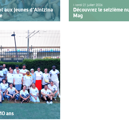
Mardi 21 juillet 2026
nt aux jeunes d’Aintzina
Découvrez le seizième nu
re
Mag
rvice de l’inclusion Depuis
Le numéro du mois de juillet
emier jour des fêtes de
vient de paraître. Le dossier
agnant des enfants ou des
vacances pour tous. Vivre e
cap ou de fragilité. Cette
d’action afin de rendre les
>>
Lire la suite
10 ans
rt au logo « 10 ans »,