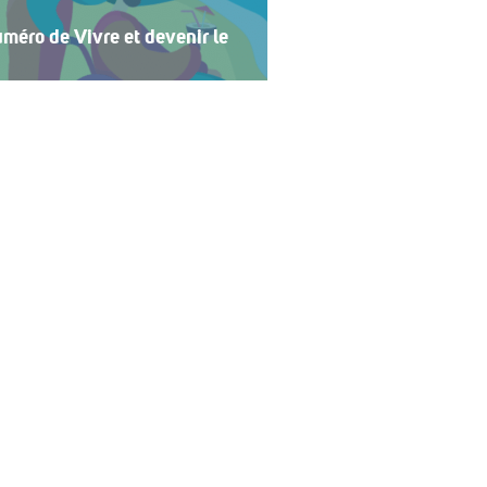
méro de Vivre et devenir le
 2026 de Vivre et devenir, Le Mag,
 central se concentre sur les
t devenir a lancé un plan
 vacances accessibles […]