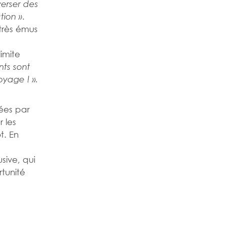
verser des
.
tion »
 très émus
limite
nts sont
oyage ! ».
ées par
 les
t. En
sive, qui
tunité