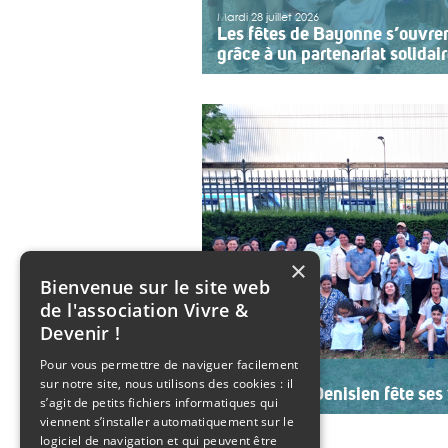
Mardi 28 juillet 2026
Les fêtes de Bayonne s’ouvre
grâce à un partenariat solidai
Une organisation collective au se
sept ans, l’association ouvre le pr
Bayonne à une structure accomp
adolescents en situation de handi
année, le choix […]
>>
Lire la suite
×
Bienvenue sur le site web
de l'association Vivre &
Devenir !
Pour vous permettre de naviguer facilement
Mardi 21 juillet 2026
sur notre site, nous utilisons des cookies : il
Le SESSAD Denisien fête ses 
s’agit de petits fichiers informatiques qui
viennent s’installer automatiquement sur le
Les professionnels, vêtus d’un T-shi
logiciel de navigation et qui peuvent être