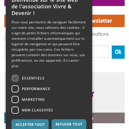
faire un don
>>
Lire la suite
de l'association Vivre &
Devenir !
Inscrivez-vous à notre Newsletter
Pour vous permettre de naviguer facilement
sur notre site, nous utilisons des cookies : il
J'accepte de recevoir des informations
s’agit de petits fichiers informatiques qui
de l'association Vivre et devenir.
viennent s’installer automatiquement sur le
logiciel de navigation et qui peuvent être
récupérés par nos soins. Ces fichiers
Ok
peuvent contenir des données sur vous, vos
préférences, ou vos appareils.
En savoir
plus
ESSENTIELS
PERFORMANCE
MARKETING
NON CLASSIFIÉS
REFUSER TOUT
ACCEPTER TOUT