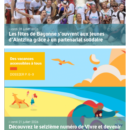
Mardi 28 juillet 2026
Les fêtes de Bayonne s’ouvrent aux jeunes
d’Aintzina grâce à un partenariat solidaire
Une organisation collective au service de l’inclusion
Depuis sept ans, l’association ouvre le premier jour des
fêtes de Bayonne à une structure accompagnant des
enfants ou des adolescents en situation de handicap
ou de fragilité. Cette année, le choix […]
>>
Lire la suite
Mardi 21 juillet 2026
Découvrez le seizième numéro de Vivre et devenir