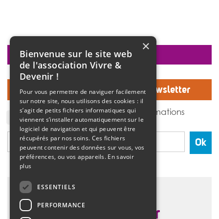
×
Bienvenue sur le site web
faire un don
de l'association Vivre &
Devenir !
Inscrivez-vous à notre Newsletter
Pour vous permettre de naviguer facilement
sur notre site, nous utilisons des cookies : il
J'accepte de recevoir des informations
s’agit de petits fichiers informatiques qui
de l'association Vivre et devenir.
viennent s’installer automatiquement sur le
logiciel de navigation et qui peuvent être
récupérés par nos soins. Ces fichiers
Ok
peuvent contenir des données sur vous, vos
préférences, ou vos appareils.
En savoir
plus
ESSENTIELS
PERFORMANCE