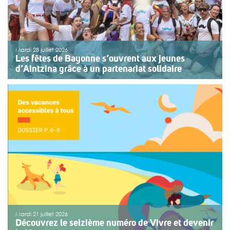
Mardi 28 juillet 2026
Les fêtes de Bayonne s’ouvrent aux jeunes
d’Aintzina grâce à un partenariat solidaire
Une organisation collective au service de l’inclusion
Depuis sept ans, l’association ouvre le premier jour des
fêtes de Bayonne à une structure accompagnant des
enfants ou des adolescents en situation de handicap
ou de fragilité. Cette année, le choix […]
>>
Lire la suite
Mardi 21 juillet 2026
Découvrez le seizième numéro de Vivre et devenir