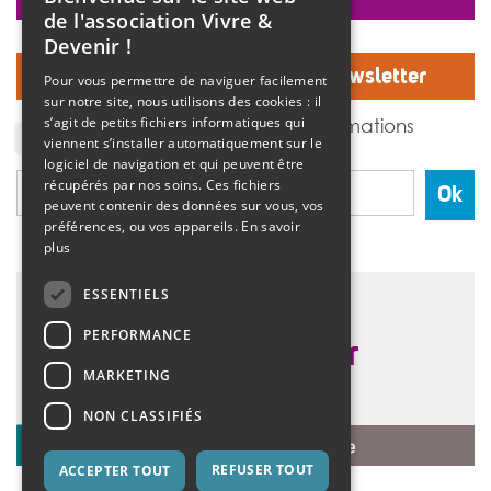
faire un don
>>
Lire la suite
de l'association Vivre &
Devenir !
Inscrivez-vous à notre Newsletter
Pour vous permettre de naviguer facilement
sur notre site, nous utilisons des cookies : il
J'accepte de recevoir des informations
s’agit de petits fichiers informatiques qui
de l'association Vivre et devenir.
viennent s’installer automatiquement sur le
logiciel de navigation et qui peuvent être
récupérés par nos soins. Ces fichiers
Ok
peuvent contenir des données sur vous, vos
préférences, ou vos appareils.
En savoir
plus
ESSENTIELS
PERFORMANCE
MARKETING
NON CLASSIFIÉS
REFUSER TOUT
ACCEPTER TOUT