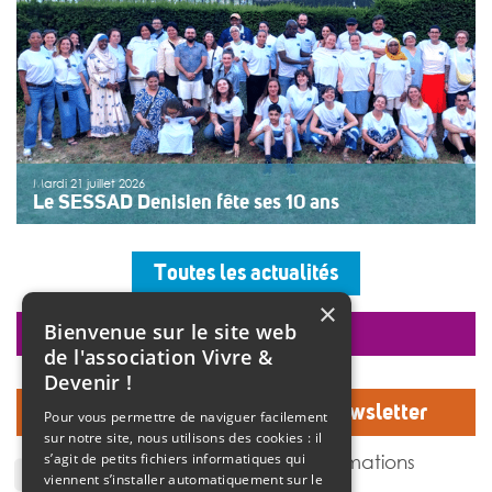
Mardi 21 juillet 2026
Le SESSAD Denisien fête ses 10 ans
Les professionnels, vêtus d’un T-shirt au logo « 10 ans »,
accueillaient les invités autour d’un buffet, dans une
Toutes les actualités
ambiance musicale live assurée par un groupe de
musiciens. Christine Manadi, directrice du SESSAD
×
depuis sa création, est revenue sur l’histoire […]
Bienvenue sur le site web
faire un don
>>
Lire la suite
de l'association Vivre &
Devenir !
Inscrivez-vous à notre Newsletter
Pour vous permettre de naviguer facilement
sur notre site, nous utilisons des cookies : il
J'accepte de recevoir des informations
s’agit de petits fichiers informatiques qui
de l'association Vivre et devenir.
viennent s’installer automatiquement sur le