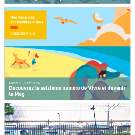
Une organisation collective au service de l’inclusion
Depuis sept ans, l’association ouvre le premier jour des
fêtes de Bayonne à une structure accompagnant des
enfants ou des adolescents en situation de handicap
ou de fragilité. Cette année, le choix […]
>>
Lire la suite
Mardi 21 juillet 2026
Découvrez le seizième numéro de Vivre et devenir
le Mag
Le numéro du mois de juillet 2026 de Vivre et devenir, Le
Mag, vient de paraître. Le dossier central se concentre
sur les vacances pour tous. Vivre et devenir a lancé un
plan d’action afin de rendre les vacances accessibles
[…]
>>
Lire la suite