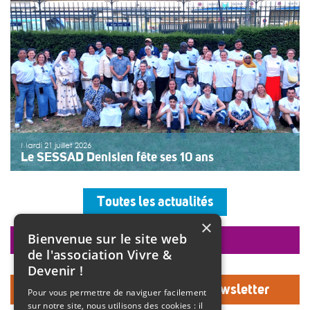
[…]
>>
Lire la suite
Mardi 21 juillet 2026
Le SESSAD Denisien fête ses 10 ans
Les professionnels, vêtus d’un T-shirt au logo « 10 ans »,
accueillaient les invités autour d’un buffet, dans une
Toutes les actualités
ambiance musicale live assurée par un groupe de
musiciens. Christine Manadi, directrice du SESSAD
×
depuis sa création, est revenue sur l’histoire […]
Bienvenue sur le site web
faire un don
>>
Lire la suite
de l'association Vivre &
Devenir !
Inscrivez-vous à notre Newsletter
Pour vous permettre de naviguer facilement
sur notre site, nous utilisons des cookies : il