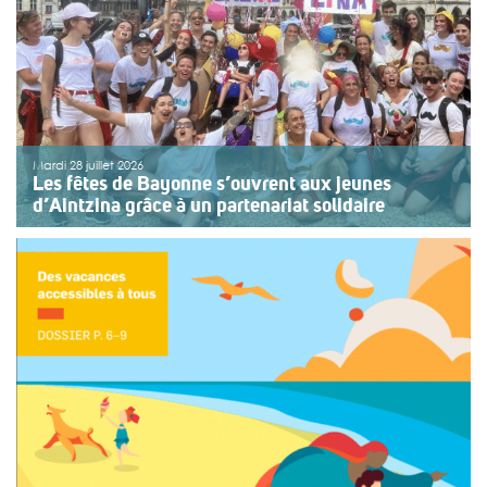
Mardi 28 juillet 2026
Les fêtes de Bayonne s’ouvrent aux jeunes
d’Aintzina grâce à un partenariat solidaire
Une organisation collective au service de l’inclusion
Depuis sept ans, l’association ouvre le premier jour des
fêtes de Bayonne à une structure accompagnant des
enfants ou des adolescents en situation de handicap
ou de fragilité. Cette année, le choix […]
>>
Lire la suite