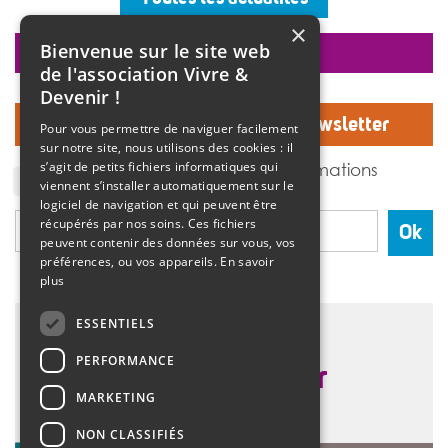
ambiance musicale live assurée par un groupe de
musiciens. Christine Manadi, directrice du SESSAD
×
depuis sa création, est revenue sur l’histoire […]
Bienvenue sur le site web
faire un don
>>
Lire la suite
de l'association Vivre &
Devenir !
Inscrivez-vous à notre Newsletter
Pour vous permettre de naviguer facilement
sur notre site, nous utilisons des cookies : il
J'accepte de recevoir des informations
s’agit de petits fichiers informatiques qui
de l'association Vivre et devenir.
viennent s’installer automatiquement sur le
logiciel de navigation et qui peuvent être
récupérés par nos soins. Ces fichiers
Ok
peuvent contenir des données sur vous, vos
préférences, ou vos appareils.
En savoir
plus
ESSENTIELS
PERFORMANCE
MARKETING
NON CLASSIFIÉS