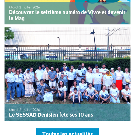
Mardi 21 juillet 2026
Découvrez le seizième numéro de Vivre et devenir
le Mag
Le numéro du mois de juillet 2026 de Vivre et devenir, Le
Mag, vient de paraître. Le dossier central se concentre
sur les vacances pour tous. Vivre et devenir a lancé un
plan d’action afin de rendre les vacances accessibles
[…]
>>
Lire la suite
Mardi 21 juillet 2026
Le SESSAD Denisien fête ses 10 ans
Les professionnels, vêtus d’un T-shirt au logo « 10 ans »,
accueillaient les invités autour d’un buffet, dans une
Toutes les actualités