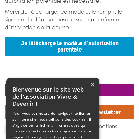
autorisation parentale est nécessaire.
Merci de télécharger ce modèle, le remplir, le
signer et le déposer ensuite sur la plateforme
d’inscription de la course.
Je télécharge le modèle d’autorisation
parentale
×
Bienvenue sur le site web
faire un don
de l'association Vivre &
Devenir !
Inscrivez-vous à notre Newsletter
Pour vous permettre de naviguer facilement
sur notre site, nous utilisons des cookies : il
J'accepte de recevoir des informations
s’agit de petits fichiers informatiques qui
de l'association Vivre et devenir.
viennent s’installer automatiquement sur le
logiciel de navigation et qui peuvent être