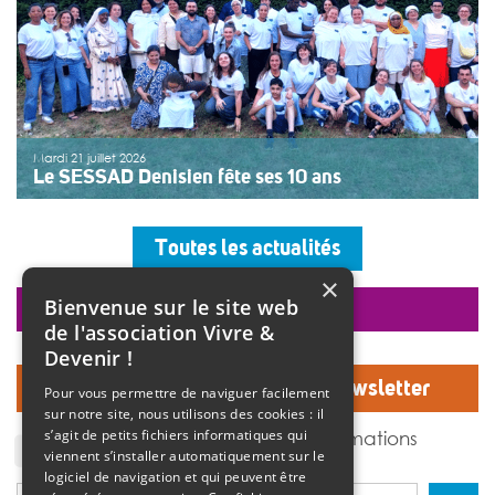
Mardi 21 juillet 2026
Le SESSAD Denisien fête ses 10 ans
Les professionnels, vêtus d’un T-shirt au logo « 10 ans »,
accueillaient les invités autour d’un buffet, dans une
Toutes les actualités
ambiance musicale live assurée par un groupe de
musiciens. Christine Manadi, directrice du SESSAD
×
depuis sa création, est revenue sur l’histoire […]
Bienvenue sur le site web
faire un don
>>
Lire la suite
de l'association Vivre &
Devenir !
Inscrivez-vous à notre Newsletter
Pour vous permettre de naviguer facilement
sur notre site, nous utilisons des cookies : il
J'accepte de recevoir des informations
s’agit de petits fichiers informatiques qui
de l'association Vivre et devenir.
viennent s’installer automatiquement sur le
logiciel de navigation et qui peuvent être