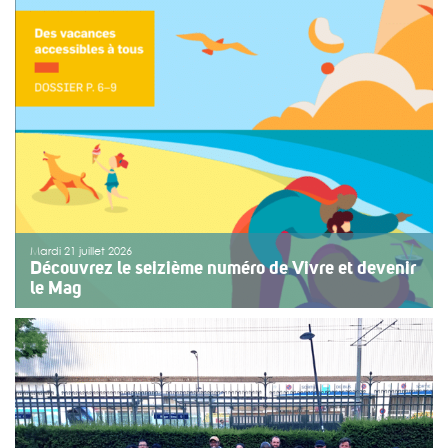
Une organisation collective au service de l’inclusion
Depuis sept ans, l’association ouvre le premier jour des
fêtes de Bayonne à une structure accompagnant des
enfants ou des adolescents en situation de handicap
ou de fragilité. Cette année, le choix […]
>>
Lire la suite
Mardi 21 juillet 2026
Découvrez le seizième numéro de Vivre et devenir
le Mag
Le numéro du mois de juillet 2026 de Vivre et devenir, Le
Mag, vient de paraître. Le dossier central se concentre
sur les vacances pour tous. Vivre et devenir a lancé un
plan d’action afin de rendre les vacances accessibles
[…]
>>
Lire la suite