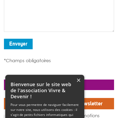
Envoyer
*Champs obligatoires
×
Bienvenue sur le site web
faire un don
de l'association Vivre &
Devenir !
Inscrivez-vous à notre Newsletter
Pour vous permettre de naviguer facilement
sur notre site, nous utilisons des cookies : il
J'accepte de recevoir des informations
s’agit de petits fichiers informatiques qui