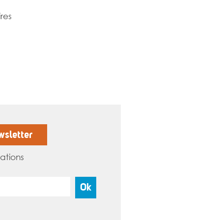
res
wsletter
ations
Ok